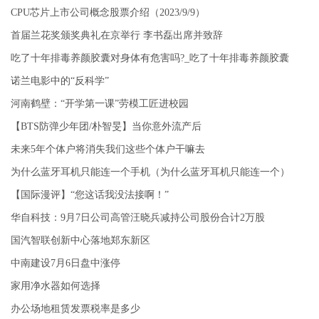
CPU芯片上市公司概念股票介绍（2023/9/9）
首届兰花奖颁奖典礼在京举行 李书磊出席并致辞
吃了十年排毒养颜胶囊对身体有危害吗?_吃了十年排毒养颜胶囊
诺兰电影中的“反科学”
河南鹤壁：“开学第一课”劳模工匠进校园
【BTS防弹少年团/朴智旻】当你意外流产后
未来5年个体户将消失我们这些个体户干嘛去
为什么蓝牙耳机只能连一个手机（为什么蓝牙耳机只能连一个）
【国际漫评】“您这话我没法接啊！”
华自科技：9月7日公司高管汪晓兵减持公司股份合计2万股
国汽智联创新中心落地郑东新区
中南建设7月6日盘中涨停
家用净水器如何选择
办公场地租赁发票税率是多少