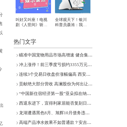
分
叫好又叫座！电视
全球观天下！银川
售
剧《人世间》斩获
科普员聂洧：我和
金鹰奖四项大奖
赤狐“安妮”的亲密接
以
触
热门文字
黄
瞄准中国宠物用品市场高增速 健合集团引入“Zesty Paws快乐一爪”
冲上涨停！前三季度亏损约3355万元 乾景园林多次筹划易主
今
连续3个交易日收盘价涨幅偏高 西安饮食回应股票交易异常波动
贡献绝大部分营收 高澜股份为何出让东莞硅翔控股权？
。
“中国新住宿经济第一股”亚朵拟在纳斯达克挂牌上市
西退东进下，宜得利家居能否复刻日本家居神话?
出
龙湖遭遇黑色8月、旭辉10月债务违约……近五成房企为净亏损状态
高端产品净水效果不如普通款？安吉尔深陷舆论漩涡
亿