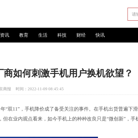
资讯
教育
生活
科技
财经
快讯
水 厂商如何刺激手机用户换机欲望？
京商报
时间：2022-11-09 08:45:45
今年“双11”，手机降价成了备受关注的事件。在手机出货普遍下滑
，但在业内观点看来，如今手机上的种种改良只是“微创新”，手