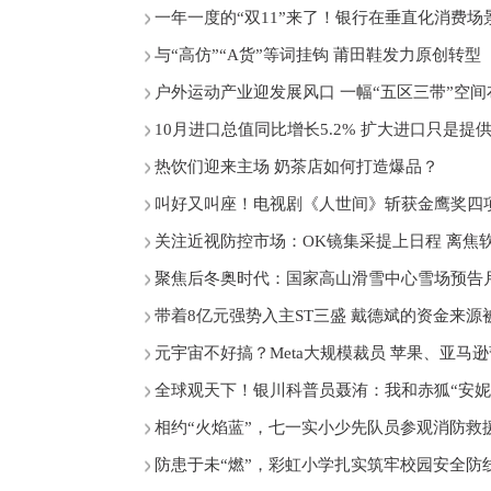
一年一度的“双11”来了！银行在垂直化消费场
与“高仿”“A货”等词挂钩 莆田鞋发力原创转型
户外运动产业迎发展风口 一幅“五区三带”空
10月进口总值同比增长5.2% 扩大进口只是提
热饮们迎来主场 奶茶店如何打造爆品？
叫好又叫座！电视剧《人世间》斩获金鹰奖四
关注近视防控市场：OK镜集采提上日程 离焦
聚焦后冬奥时代：国家高山滑雪中心雪场预告
带着8亿元强势入主ST三盛 戴德斌的资金来源
元宇宙不好搞？Meta大规模裁员 苹果、亚马
全球观天下！银川科普员聂洧：我和赤狐“安妮
相约“火焰蓝”，七一实小少先队员参观消防救
防患于未“燃”，彩虹小学扎实筑牢校园安全防