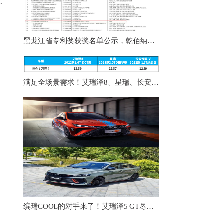
大汽车品牌同台比拼
黑龙江省专利奖获奖名单公示，乾佰纳被授予银奖！
满足全场景需求！艾瑞泽8、星瑞、长安UNI-V同台竞技你选谁
缤瑞COOL的对手来了！艾瑞泽5 GT尽显战斗范儿，这才是热血青年的梦想