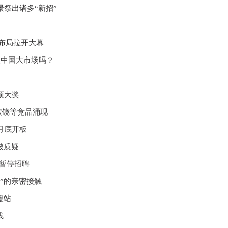
景祭出诸多“新招”
间布局拉开大幕
供中国大市场吗？
项大奖
软镜等竞品涌现
月底开板
被质疑
逊暂停招聘
”的亲密接触
援站
线