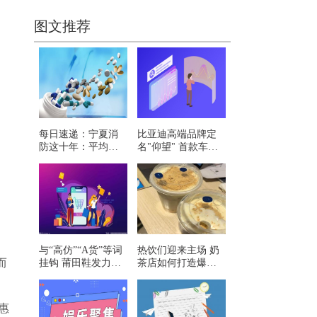
图文推荐
每日速递：宁夏消
比亚迪高端品牌定
防这十年：平均每
名"仰望" 首款车型
年处置9000多起警
将于四季度发布
情
与“高仿”“A货”等词
热饮们迎来主场 奶
而
挂钩 莆田鞋发力原
茶店如何打造爆
创转型
品？
惠