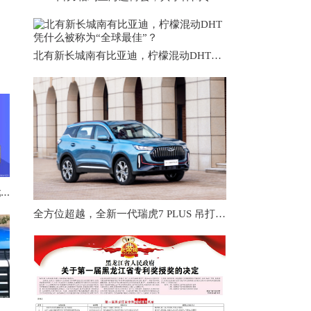
北有新长城南有比亚迪，柠檬混动DHT凭什么被称为“全球最佳”？
带着8亿元强势入主ST三盛 戴德斌的资金来源被质疑
全方位超越，全新一代瑞虎7 PLUS 吊打本田CR-V