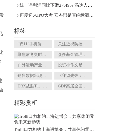
统一净利润同比下滑27.49% 汤达人推出6元米线有用吗？
式发
再度迎来IPO大考 安杰思是否继续满足科创属性相关指标？
标签
品
“双11”手机价格跳水 厂商如何刺激手机用户换机欲望？
关注近视防控市场：OK镜集采提上日程 离焦软镜等竞品涌现
比
聚焦后冬奥时代：国家高山滑雪中心雪场预告月底开板
众多基金管理人争相发行 震荡市下短债基金受追捧
苹
户外运动产业发展规划来了！拟推公建民营模式提高建设运营效率
投资小作文是口毒鸡汤 作者大多存在灰色利益
销售数据出现负增长 设计本土化的阿迪达斯还能翻身吗？
《守望先锋：归来》接档回归满月 玩家对未来版本期待走低
他
DRX战胜T1、王嘉尔《急火》搜索热度高……电竞产业商业化程度如何？
GDP高居全国第十二位 无缘特大城市的宁波开始“抢人”
融
精彩赏析
Trolli口力相约上海进博会，共享休闲零食未来新趋势