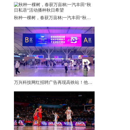
秋种一棵树，春获万亩林|一汽丰田“秋日私语”活动播种秋日希望
万兴科技网红招聘广告再现高铁站！他们到底为什么选择长沙？