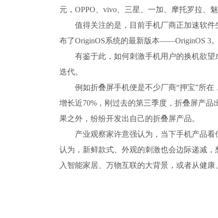
元，OPPO、vivo、三星、一加、摩托罗拉、
值得关注的是，目前手机厂商正加速软件生态战
布了OriginOS系统的最新版本——OriginOS 3
有鉴于此，如何刺激手机用户的换机欲望
迭代。
例如折叠屏手机便是不少厂商“押宝”所在
增长近70%，刚过去的第三季度，折叠屏产品出
果之外，纷纷开发出自己的折叠屏产品。
产业观察家许意强认为，当下手机产品看
认为，新鲜款式、外观的刺激也会边际递减，
入智能家居、万物互联的大背景，或者从健康、
关键词：
手机降价
手机出货量
三星价格