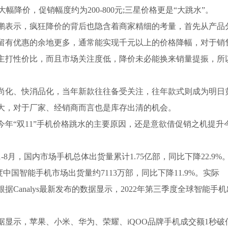
都大幅降价，促销幅度约为200-800元;三星价格更是“大跳水”。
鹏表示，疯狂降价的背后也隐含着商家精细的考量，首先从产品
留有优惠的余地更多，通常能实现千元以上的价格降幅，对于销
就主打性价比，而且市场关注度低，降价未必能换来销量提振，所
尚化、快消品化，当年新款往往备受关注，往年款式则成为明日
大，对于厂家、经销商而言也是库存出清的机会。
年“双11”手机价格跳水的主要原因，还是意欲借促销之机提升
-8月，国内市场手机总体出货量累计1.75亿部，同比下降22.9%
中国智能手机市场出货量约7113万部，同比下降11.9%。实际
Canalys最新发布的数据显示，2022年第三季度全球智能手机
显示，苹果、小米、华为、荣耀、iQOO品牌手机成交额1秒破