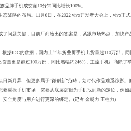
魅族品牌手机成交额10分钟同比增长100%。
略的布局。11月8日，在2022 vivo开发者大会上，vivo正
。
成了问题关键，目前厂商给出的答案是，紧跟市场热点，加快产
，根据IDC的数据，国内上半年折叠屏手机出货量超110万部，同
货量更是超过100万部，同比增幅约246%，主流手机厂商除了
似日新月异，但更多属于“微创新”范畴，划时代作品难觅踪影。
想要重振手机市场，需要从底层逻辑为手机找到新的定位，例如
安全角度与用户进行更深的绑定。(记者 金朝力 王柱力)
大跳水
国内市场手机出货量