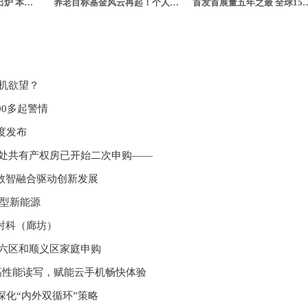
国际邮轮巨头三季报出炉 本土邮轮将成为一股新势力
养老目标基金风云再起！个人养老金投资或将开启公募基金新蓝海
首发首展量五年之最 全球15
换机欲望？
00多起警情
度发布
！这处共有产权房已开始二次申购——
数智融合驱动创新发展
转型新能源
射科（廊坊）
向城六区和顺义区家庭申购
务器高性能读写，赋能云手机畅快体验
深化“内外双循环”策略