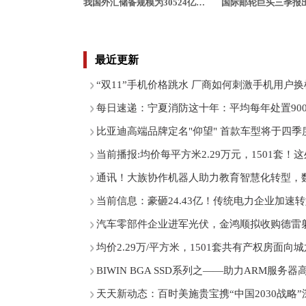
我国外汇储备规模为30524亿美元 黄金储备6264万盎司
最近更新
“双11”手机价格跳水 厂商如何刺激手机用户
每日速递：宁夏消防这十年：平均每年处置90
比亚迪高端品牌定名"仰望" 首款车型将于四季
当前播报:均价每平方米2.29万元，1501套
通讯！大族协作机器人助力教育智慧化转型，
当前信息：豪砸24.43亿！传统电力企业加速
汽车零部件企业进军光伏，金鸿顺拟收购德雷
均价2.29万/平方米，1501套共有产权房面
BIWIN BGA SSD系列之——助力ARM服
天天新动态：百时美施贵宝携“中国2030战略”