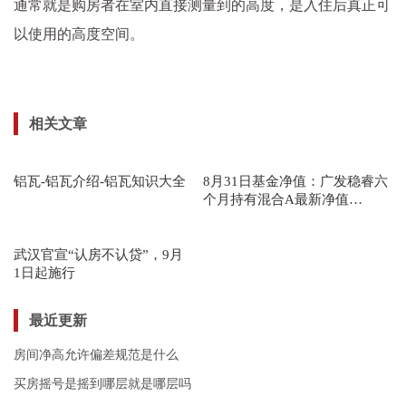
通常就是购房者在室内直接测量到的高度，是入住后真正可
以使用的高度空间。
相关文章
铝瓦-铝瓦介绍-铝瓦知识大全
8月31日基金净值：广发稳睿六
个月持有混合A最新净值
1.0343，跌0.23%
武汉官宣“认房不认贷”，9月
1日起施行
最近更新
房间净高允许偏差规范是什么
买房摇号是摇到哪层就是哪层吗