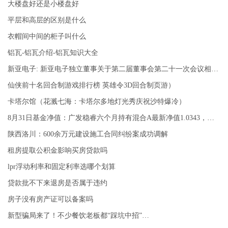
大楼盘好还是小楼盘好
平层和高层的区别是什么
衣帽间中间的柜子叫什么
铝瓦-铝瓦介绍-铝瓦知识大全
新亚电子: 新亚电子独立董事关于第二届董事会第二十一次会议相关事项的独立意见
仙侠前十名回合制游戏排行榜 英雄令3D回合制页游）
卡塔尔馆（花溅七海：卡塔尔多地灯光秀庆祝沙特爆冷）
8月31日基金净值：广发稳睿六个月持有混合A最新净值1.0343，跌0.23%
陕西洛川：600余万元建设施工合同纠纷案成功调解
租房提取公积金影响买房贷款吗
lpr浮动利率和固定利率选哪个划算
贷款批不下来退房是否属于违约
房子没有房产证可以备案吗
新型骗局来了！不少餐饮老板都“踩坑中招”…