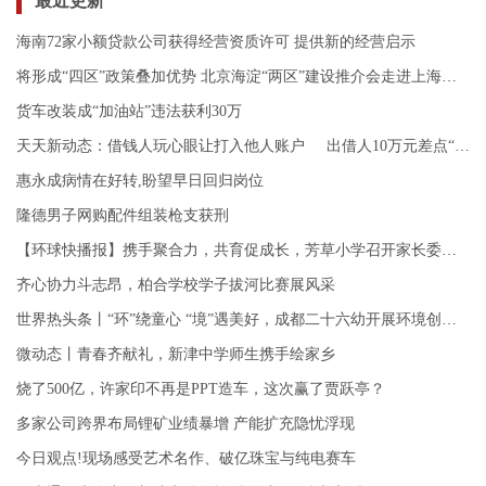
最近更新
海南72家小额贷款公司获得经营资质许可 提供新的经营启示
将形成“四区”政策叠加优势 北京海淀“两区”建设推介会走进上海进博会
货车改装成“加油站”违法获利30万
天天新动态：借钱人玩心眼让打入他人账户 出借人10万元差点“鸡飞蛋打”
惠永成病情在好转,盼望早日回归岗位
隆德男子网购配件组装枪支获刑
【环球快播报】携手聚合力，共育促成长，芳草小学召开家长委员会议
齐心协力斗志昂，柏合学校学子拔河比赛展风采
世界热头条丨“环”绕童心 “境”遇美好，成都二十六幼开展环境创设教研活动
微动态丨青春齐献礼，新津中学师生携手绘家乡
烧了500亿，许家印不再是PPT造车，这次赢了贾跃亭？
多家公司跨界布局锂矿业绩暴增 产能扩充隐忧浮现
今日观点!现场感受艺术名作、破亿珠宝与纯电赛车