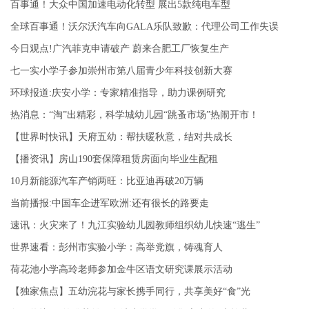
百事通！大众中国加速电动化转型 展出5款纯电车型
全球百事通！沃尔沃汽车向GALA乐队致歉：代理公司工作失误
今日观点!广汽菲克申请破产 蔚来合肥工厂恢复生产
七一实小学子参加崇州市第八届青少年科技创新大赛
环球报道:庆安小学：专家精准指导，助力课例研究
热消息：“淘”出精彩，科学城幼儿园“跳蚤市场”热闹开市！
【世界时快讯】天府五幼：帮扶暖秋意，结对共成长
【播资讯】房山190套保障租赁房面向毕业生配租
10月新能源汽车产销两旺：比亚迪再破20万辆
当前播报:中国车企进军欧洲:还有很长的路要走
速讯：火灾来了！九江实验幼儿园教师组织幼儿快速“逃生”
世界速看：彭州市实验小学：高举党旗，铸魂育人
荷花池小学高玲老师参加金牛区语文研究课展示活动
【独家焦点】五幼浣花与家长携手同行，共享美好“食”光