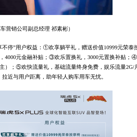
车营销公司副总经理 祁素彬）
不停”用户权益：①欢享躺平礼，赠送价值10999元荣泰
，4000元金融补贴；③欢乐置换礼，3000元置换补贴；④
主）；⑤欢快流量礼，基础流量终身免费，娱乐流量2G/
，拉近与用户距离，助年轻人购车用车无忧。