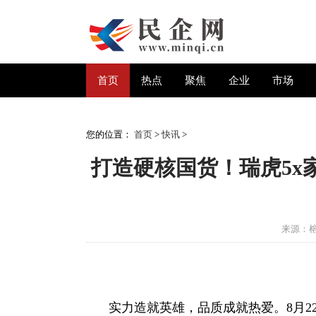
首页
热点
聚焦
企业
市场
您的位置：
首页
>
快讯
>
打造硬核国货！瑞虎5x家
来源：
实力造就英雄，品质成就热爱。8月22