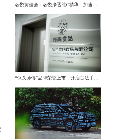
奢悦黄佳会：奢悦净透维C精华，加速提亮美肤，用实力说话！
“伙头师傅”品牌荣誉上市，开启古法手工匠心小吃味道传承
驶