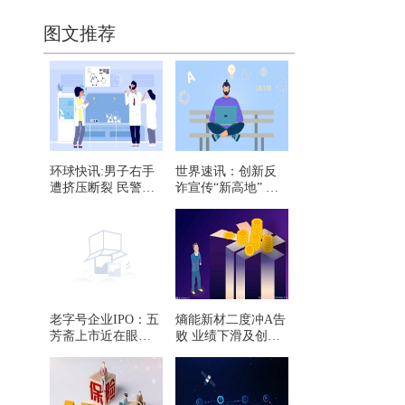
图文推荐
环球快讯:男子右手
世界速讯：创新反
遭挤压断裂 民警一
诈宣传“新高地” 兴
路护送到医院
庆公安打造防范养
老诈骗主题宣传角
老字号企业IPO：五
熵能新材二度冲A告
芳斋上市近在眼前
败 业绩下滑及创业
津同仁存商标侵权
板定位遭重点追问
纠纷