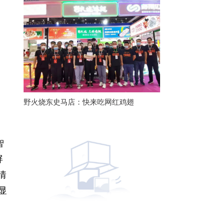
野火烧东史马店：快来吃网红鸡翅
智
屏
情
显