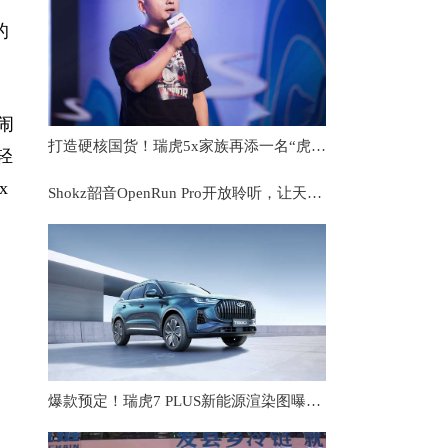
的
闹
打造硬核国货！瑞虎5x家族再添一名“虎将”，瑞虎5x PLUS正式上市
轻
x
Shokz韶音OpenRun Pro开放聆听，让天籁伴随奔跑
爆款预定！瑞虎7 PLUS新能源渲染图曝光，双拼内饰，还有超大尺寸双联屏