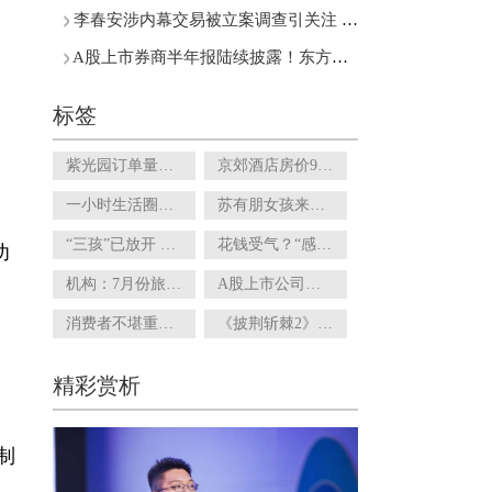
李春安涉内幕交易被立案调查引关注 隆基绿能回应：标的并非公司股票
A股上市券商半年报陆续披露！东方财富同比正增长 国盛金控由盈转亏
标签
紫光园订单量环比增超2成 为何线上消费券能带来此效果?
京郊酒店房价9月开始回归 会展商务客源+周末休闲游成开学后重点
一小时生活圈被认可 候鸟留京、旅居回流成为北京远郊区新变化
苏有朋女孩来了！《披荆斩棘2》3天播放量超4亿
“三孩”已放开 试管婴儿保险要想起飞还得摆脱多少掣肘？
花钱受气？“感谢对公司的关注”不能成为董秘万金油
功
机构：7月份旅游订单总量环比提升五成 亲子产品单人日均790元
A股上市公司刮起跨界太阳能热潮 真跨界还是糊弄股民？
消费者不堪重负！动刀消费医疗种植牙降价一小步
《披荆斩棘2》官宣定档 任贤齐、苏有朋等的音乐竞演会带来惊喜吗？
精彩赏析
制