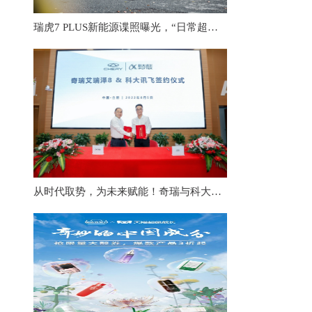
瑞虎7 PLUS新能源谍照曝光，“日常超车、堪比超跑”引发动力性能大猜想
从时代取势，为未来赋能！奇瑞与科大讯飞全面深化战略合作