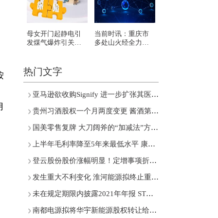
母女开门起静电引
当前时讯：重庆市
发煤气爆炸引关注
多处山火经全力扑
燃气保险将哪些情
救得到有力压制
况排除在外?
热门文字
按
亚马逊欲收购Signify 进一步扩张其医疗业务版图
月
贵州习酒股权一个月两度变更 酱酒第二股再次泛起涟漪
国美零售复牌 大刀阔斧的“加减法”方案投资者买账吗？
上半年毛利率降至5年来最低水平 康师傅能扭转业绩颓势吗？
登云股份股价涨幅明显！定增事项折戟 未来还有吗?
发生重大不利变化 淮河能源拟终止重大资产重组事项
未在规定期限内披露2021年年报 ST柏龙合计被罚110万元
南都电源拟将华宇新能源股权转让给雅迪集团 交易作价为1.335亿元