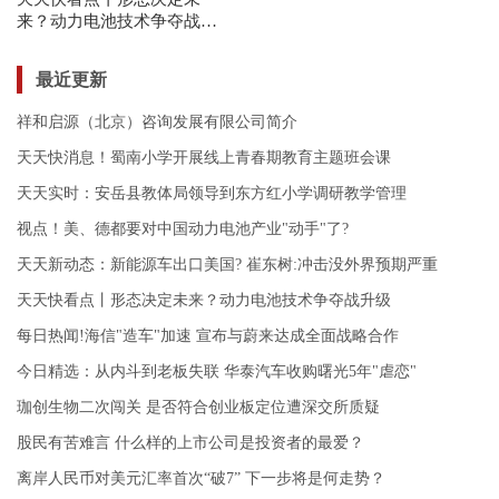
来？动力电池技术争夺战升
级
最近更新
祥和启源（北京）咨询发展有限公司简介
天天快消息！蜀南小学开展线上青春期教育主题班会课
天天实时：安岳县教体局领导到东方红小学调研教学管理
视点！美、德都要对中国动力电池产业"动手"了?
天天新动态：新能源车出口美国? 崔东树:冲击没外界预期严重
天天快看点丨形态决定未来？动力电池技术争夺战升级
每日热闻!海信"造车"加速 宣布与蔚来达成全面战略合作
今日精选：从内斗到老板失联 华泰汽车收购曙光5年"虐恋"
珈创生物二次闯关 是否符合创业板定位遭深交所质疑
股民有苦难言 什么样的上市公司是投资者的最爱？
离岸人民币对美元汇率首次“破7” 下一步将是何走势？