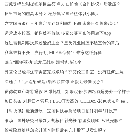
西藏珠峰盐湖提锂项目生变 单方面解除《合作协议》后遗症？
挤出市场的虚高水分 种植牙集采国产植体以小博大
六大国有银行三年期定期存款利率均下调 未来只会越来越低?
运营成本较高、销售效率偏低 多家公募宣布停用旗下App
躲过雪糕刺客没躲过酸奶土匪？皇氏乳业回应不适宣传的背后
利率维持不变！央行9月MLF量缩价平 专家这样解释
确立“四轮驱动”式发展战略 凯撒也在谋变
郭艾伦已经与辽宁男篮完成续约？郭艾伦工作室：没有任何进展
久违了！C罗点射破荒+斩欧联首球 正接近最佳状态？
费德勒宣布即将退役 科维托娃：如果没有你 网坛就是另外一个样子
每日头条!对标日本索尼！LGD开发高效“OLEDoS-彩色滤光片”结构！
【时快讯】最新进展！宝馨科技异质结项目预计明年5月投产
滚动：国外研究出最新大规模衍射光栅 有望实现50PW激光脉冲
除权除息价格怎么计算？除权后有几十股可以卖出吗？