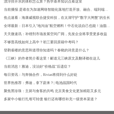
漂浮排开水的体积怎么算？热学基本知识点看这里
当前播报:是谁在为加速网络智能化落地打造开放、融合、端到端平台？
焦点速看：海康威视联合捷安科技，在太湖守护“数字大闸蟹”的生长
全球最新：日本引入“地沟油”航空燃料！中石化说自己也能！油脂加氢路线技术成色几何？
天天微速讯：补锂剂市场发展空间广阔，先发企业将享受更多收益
不够普高线如何上高中？初三要回原籍中考吗？
登鹳雀楼的意思和道理你知道吗？春晓的诗意是什么？
《三峡》的作者简介看这里！郦道元三峡原文及翻译都在这儿
当前消息！雅迪，没治好“价格战”后遗症？
每日资讯：与奔驰合作，Rivian将得到什么好处
世界热推荐：弗迪，拿下蔚来？| 电池战国时代
聚焦黑珍珠：主厨与食客的共鸣 北京美食文化更加精彩又多元
多家中小银行扎堆可转债 银行还有哪些补充一级资本渠道？