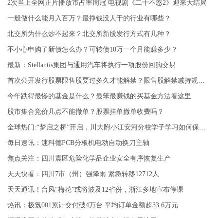
2次当上全网正片播放市占率周冠 电视剧《二十不惑2》迎来大结局
一般做什么能月入百万？最挣钱没人干的行业有哪些？
北交所为什么炒不起来？北交所新股发行方式有几种？
不小心申购了新债怎么办？可转债10万一个月能赚多少？
最新：Stellantis集团与通用汽车将执行一项股份回购交易
首次公开发行股票限售股要过多久才能解禁？限售股解禁减持规定来了
今年跌得最惨的基金是什么？最笨最赚钱的买基金方法看这里
股市集合竞价几点不能撤单？股票挂单撤单收费吗？
全球热门:“梦启之桥”开启，川大附小江安河分校学子学习如何保护自己
每日速讯：速科德PCB分板机电动自动换刀主轴
焦点关注：四川震区危险化学品企业安全有序恢复生产
天天快看：四川7市（州）强降雨 紧急转移12712人
天天通讯！台风“梅花”或将波及12省份，浙江多地宣布停课
热讯：极氪001累计交付破4万台 平均订单金额超33.6万元