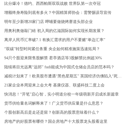
比分爆冷！德约、西西帕斯双双战败 世界队第一次夺冠
增额终身寿险到底有多火？中国精算师协会：需警惕误导宣传
明年至少新增20家门店 呷哺要做烧烤赛道头部企业
用奥利奥做敲门砖 初入局的亿滋国际如何实现长期发展？
离岸人民币汇率破7.1 有换汇需求的用户不要赌“单边汇率”
“双碳”转型时间紧任务重 央企如何精准施策迅速拓局？
94只个股迎来限售股解禁 君亭酒店等3股解禁比例超30%
陆续将目光远离“远郊” fudi能成为中国式仓储会员店的范本吗？
减税计划来了！欧美股市遭遇“黑色星期五” 英国经济仿佛陷入“死循环”？
21家企业本周迎来上会大考 基康仪器、联盛科技二度上会
快消息！“开笔”启心智，实小明道分校一年级萌新开启成长新篇章
货币供给量名词解释来了！广义货币供应量是什么意思？
个股创新高后是走还是留？创新高的股票意味着什么？
房地产的好股票有哪些？国企房地产十大股票龙头股看这里