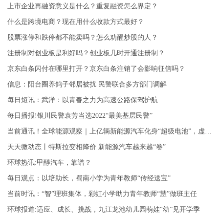
上市企业再融资意义是什么？重复融资怎么界定？
什么是跨境电商？现在用什么收款方式最好？
股票涨停和跌停都不能卖吗？怎么劝醒炒股的人？
注册制对创业板是利好吗？创业板几时开通注册制？
京东白条闪付在哪里打开？京东白条注销了会影响征信吗？
信息：阳台圈养鸽子邻居被扰 民警联合多方部门调解
每日短讯：武洋：以青春之力为高速公路保驾护航
每日播报!银川民警袁芳当选2022“最美基层民警”
当前通讯！全球能源观察｜上亿辆新能源汽车化身“超级电池”，虚拟电厂“新风口”将至？
天天微动态丨特斯拉变相降价 新能源汽车越来越“卷”
环球热讯:甲醇汽车，靠谱？
每日观点：以培助长，蜀南小学为青年教师“传经送宝”
当前时讯：“智”理班集体，彩虹小学助力青年教师“慧”做班主任
环球报道:适应、成长、挑战，九江龙池幼儿园萌娃“幼”见开学季