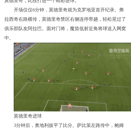
莫德里奇，此役打进一个精彩进球。
开场仅仅6分钟，莫德里奇就为克罗地亚首开纪录。弗
拉西奇右路横传，莫德里奇禁区右侧连停带趟，轻松晃过了
俱乐部队友阿拉巴。面对门将，魔笛低射近角将球送入网窝
中。
莫德里奇进球
3分钟后，奥地利扳平了比分。萨比策左路传中，鲍姆